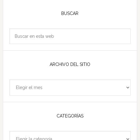
Barra
lateral
BUSCAR
principal
Buscar
en
esta
web
ARCHIVO DEL SITIO
Archivo
del
sitio
CATEGORÍAS
Categorías