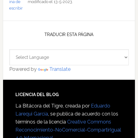
modificado el 13-5-2023.
TRADUCIR ESTA PÁGINA
Powered by
Translate
Footer
LICENCIA DEL BLOG
La Bitácora del Tigre
, creada por
Eduardo
Larequi García
, se publica de acuerdo con los
términos de la licencia
Creative Commons
Reconocimiento-NoComercial-CompartirIgual
4.0 Internacional
.