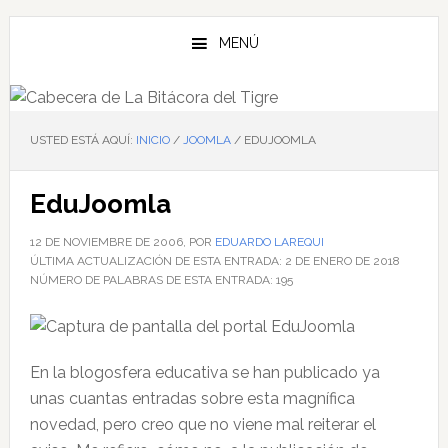
Saltar
Saltar
Saltar
al
a
al
MENÚ
contenido
la
pie
principal
barra
de
lateral
página
principal
USTED ESTÁ AQUÍ:
INICIO
/
JOOMLA
/
EDUJOOMLA
EduJoomla
12 DE NOVIEMBRE DE 2006
, POR
EDUARDO LAREQUI
ÚLTIMA ACTUALIZACIÓN DE ESTA ENTRADA:
2 DE ENERO DE 2018
NÚMERO DE PALABRAS DE ESTA ENTRADA:
195
En la blogosfera educativa se han publicado ya
unas cuantas entradas sobre esta magnífica
novedad, pero creo que no viene mal reiterar el