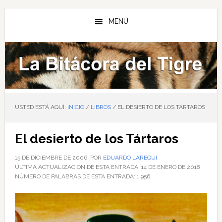
Saltar
Saltar
Saltar
al
a
al
MENÚ
contenido
la
pie
principal
barra
de
lateral
página
principal
USTED ESTÁ AQUÍ:
INICIO
/
LIBROS
/
EL DESIERTO DE LOS TÁRTAROS
El desierto de los Tártaros
15 DE DICIEMBRE DE 2006
, POR
EDUARDO LAREQUI
ÚLTIMA ACTUALIZACIÓN DE ESTA ENTRADA:
14 DE ENERO DE 2018
NÚMERO DE PALABRAS DE ESTA ENTRADA:
1,956