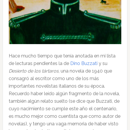
Hace mucho tiempo que tenía anotada en mi lista
de lecturas pendientes la de
Dino Buzzati
y su
Desierto de los tártaros
, una novela de 1940 que
consagró al escritor como uno de los más
importantes novelistas italianos de su época.
Recuerdo haber leído algún fragmento de la novela,
también algún relato suelto (se dice que Buzzati, de
cuyo nacimiento se cumple este año el centenario,
es mucho mejor como cuentista que como autor de
novelas), y tengo una vaga memoria de haber visto