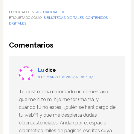
PUBLICADO EN:
ACTUALIDAD
,
TIC
ETIQUETADO COMO:
BIBLIOTECAS DIGITALES
,
CONTENIDOS
DIGITALES
Interacciones
Comentarios
con
los
lectores
Lu
dice
8 DE MARZO DE 2007 A LAS 1:07
Tu post me ha recordado un comentario
que me hizo mi hijo menor (mamá, y
cuando tú no estés, ¿quién se hará cargo de
tu web?) y que me despierta dudas
ciberexistenciales. Andan por el espacio
cibernético miles de páginas escritas cuya