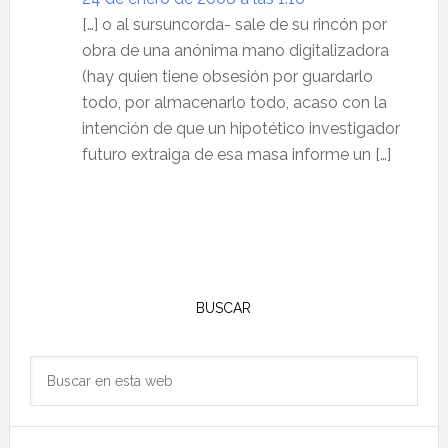
[…] o al sursuncorda- sale de su rincón por
obra de una anónima mano digitalizadora
(hay quien tiene obsesión por guardarlo
todo, por almacenarlo todo, acaso con la
intención de que un hipotético investigador
futuro extraiga de esa masa informe un […]
Barra
lateral
BUSCAR
principal
Buscar
en
esta
web