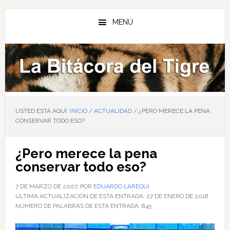
Saltar
Saltar
Saltar
al
a
al
MENÚ
contenido
la
pie
principal
barra
de
lateral
página
principal
USTED ESTÁ AQUÍ:
INICIO
/
ACTUALIDAD
/
¿PERO MERECE LA PENA
CONSERVAR TODO ESO?
¿Pero merece la pena
conservar todo eso?
7 DE MARZO DE 2007
, POR
EDUARDO LAREQUI
ÚLTIMA ACTUALIZACIÓN DE ESTA ENTRADA:
27 DE ENERO DE 2018
NÚMERO DE PALABRAS DE ESTA ENTRADA:
845