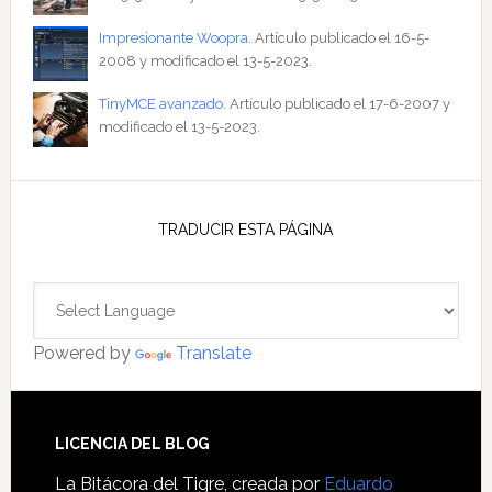
Impresionante Woopra
. Artículo publicado el 16-5-
2008 y modificado el 13-5-2023.
TinyMCE avanzado
. Artículo publicado el 17-6-2007 y
modificado el 13-5-2023.
TRADUCIR ESTA PÁGINA
Powered by
Translate
Footer
LICENCIA DEL BLOG
La Bitácora del Tigre
, creada por
Eduardo