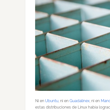
Ni en
Ubuntu
, ni en
Guadalinex
, ni en
Mand
estas distribuciones de Linux había logra