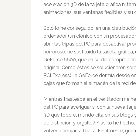
aceleración 3D de la tarjeta gráfica ni t
animaciones, sus ventanas flexibles y su c
Sólo lo he conseguido, en una distribuci
ordenador (un clónico con un procesado
abrir las tripas del PC para desactivar pr
horroroso, he sustituido la tarjeta gráfic
GeForce 6600, que en su día compré para 
original. Como éstos se solucionaron solos 
PCI Express), la GeForce dormía desde en
cajas que forman el almacén de la red del
Mientras trasteaba en el ventilador me he
del PC para averiguar si con la nueva tarj
3D que todo el mundo cita en sus blogs 
de distinción y orgullo? Y así lo he hec
volver a arrojar la toalla. Finalmente, grac