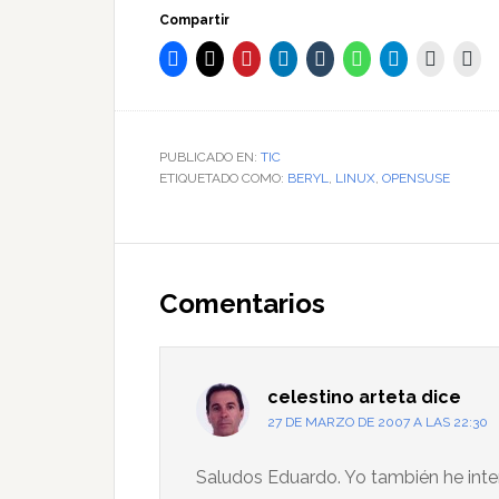
Compartir
PUBLICADO EN:
TIC
ETIQUETADO COMO:
BERYL
,
LINUX
,
OPENSUSE
Interacciones
con
Comentarios
los
lectores
celestino arteta
dice
27 DE MARZO DE 2007 A LAS 22:30
Saludos Eduardo. Yo también he int