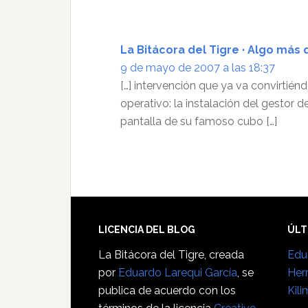
La Bitácora del Tigre · Algo más
9 de mayo de 2007 a las 18:37
[…] intervención que ya va convirtién
operativo: la instalación del gestor 
pantalla de su famoso cubo […]
Footer
LICENCIA DEL BLOG
ÚLT
La Bitácora del Tigre
, creada
Edu
por
Eduardo Larequi García
, se
Her
publica de acuerdo con los
Kili