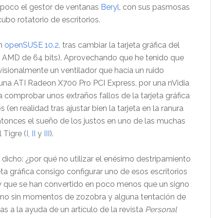
ampoco el gestor de ventanas
Beryl
, con sus pasmosas
ubo rotatorio de escritorios.
ón
openSUSE 10.2
, tras cambiar la tarjeta gráfica del
r AMD de 64 bits). Aprovechando que he tenido que
ovisionalmente un ventilador que hacía un ruido
a, una ATI Radeon X700 Pro PCI Express, por una nVidia
comprobar unos extraños fallos de la tarjeta gráfica
(en realidad tras ajustar bien la tarjeta en la ranura
tonces el sueño de los justos en uno de las muchas
 Tigre (
I
,
II
y
III
).
 dicho: ¿por qué no utilizar el enésimo destripamiento
eta gráfica consigo configurar uno de esos escritorios
y que se han convertido en poco menos que un signo
ho, no sin momentos de zozobra y alguna tentación de
ias a la ayuda de un artículo de la revista
Personal