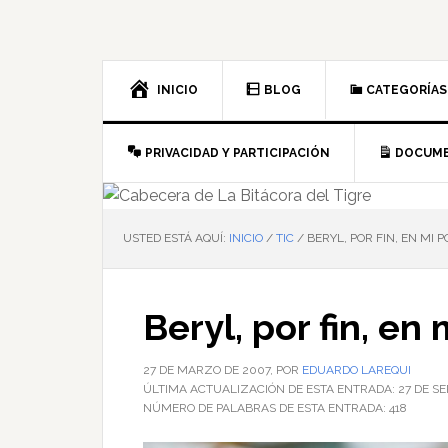
Saltar
Saltar
Saltar
Saltar
a
al
a
al
la
contenido
la
pie
navegación
principal
barra
de
INICIO
BLOG
CATEGORÍAS
principal
lateral
página
principal
PRIVACIDAD Y PARTICIPACIÓN
DOCUM
USTED ESTÁ AQUÍ:
INICIO
/
TIC
/
BERYL, POR FIN, EN MI P
Beryl, por fin, en
27 DE MARZO DE 2007
, POR
EDUARDO LAREQUI
ÚLTIMA ACTUALIZACIÓN DE ESTA ENTRADA:
27 DE S
NÚMERO DE PALABRAS DE ESTA ENTRADA:
418