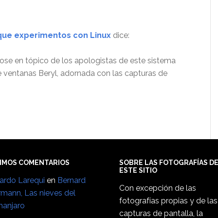
 que experimentos con Linux
dice:
dose en tópico de los apologistas de este sistema
de ventanas Beryl, adornada con las capturas de
IMOS COMENTARIOS
SOBRE LAS FOTOGRAFÍAS D
ESTE SITIO
ardo Larequi
en
Bernard
Con excepción de las
rmann, Las nieves del
fotografías propias y de las
manjaro
capturas de pantalla, la