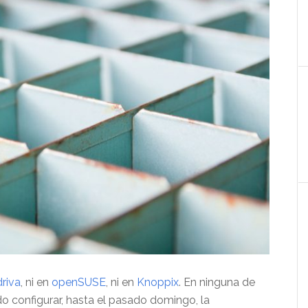
riva
, ni en
openSUSE
, ni en
Knoppix
. En ninguna de
do configurar, hasta el pasado domingo, la