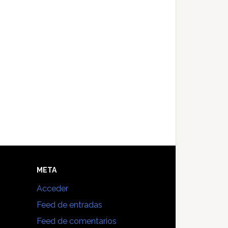
E
META
Acceder
Feed de entradas
Feed de comentarios