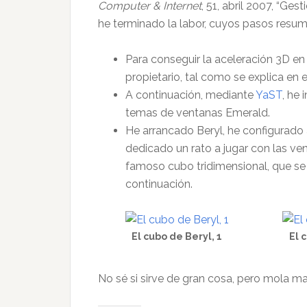
Computer & Internet
, 51, abril 2007, “Ges
he terminado la labor, cuyos pasos resum
Para conseguir la aceleración 3D en l
propietario, tal como se explica en 
A continuación, mediante
YaST
, he
temas de ventanas Emerald.
He arrancado Beryl, he configurado
dedicado un rato a jugar con las ve
famoso cubo tridimensional, que se 
continuación.
El cubo de Beryl, 1
El 
No sé si sirve de gran cosa, pero mola m