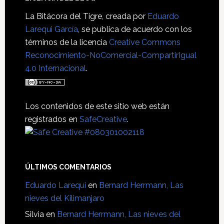
Footer
La Bitácora del Tigre
, creada por
Eduardo
Larequi García
, se publica de acuerdo con los
términos de la licencia
Creative Commons
Reconocimiento-NoComercial-CompartirIgual
4.0 Internacional
.
Los contenidos de este sitio web están
registrados en
SafeCreative
.
ÚLTIMOS COMENTARIOS
Eduardo Larequi
en
Bernard Herrmann, Las
nieves del Kilimanjaro
Silvia
en
Bernard Herrmann, Las nieves del