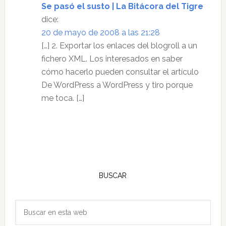
Se pasó el susto | La Bitácora del Tigre
dice:
20 de mayo de 2008 a las 21:28
[…] 2. Exportar los enlaces del blogroll a un
fichero XML. Los interesados en saber
cómo hacerlo pueden consultar el artículo
De WordPress a WordPress y tiro porque
me toca. […]
Barra
lateral
BUSCAR
principal
Buscar
en