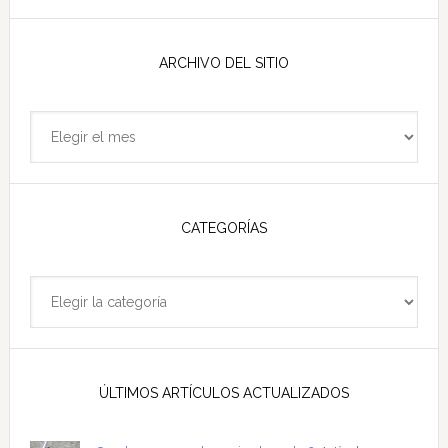
esta
web
ARCHIVO DEL SITIO
Archivo
del
sitio
CATEGORÍAS
Categorías
ÚLTIMOS ARTÍCULOS ACTUALIZADOS