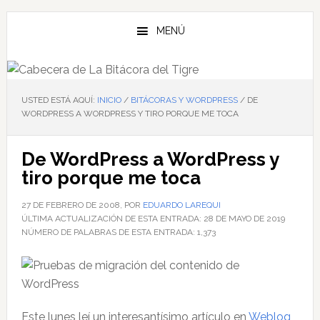
Saltar
Saltar
Saltar
al
a
al
MENÚ
contenido
la
pie
principal
barra
de
lateral
página
principal
USTED ESTÁ AQUÍ:
INICIO
/
BITÁCORAS Y WORDPRESS
/
DE
WORDPRESS A WORDPRESS Y TIRO PORQUE ME TOCA
De WordPress a WordPress y
tiro porque me toca
27 DE FEBRERO DE 2008
, POR
EDUARDO LAREQUI
ÚLTIMA ACTUALIZACIÓN DE ESTA ENTRADA:
28 DE MAYO DE 2019
NÚMERO DE PALABRAS DE ESTA ENTRADA:
1,373
Este lunes leí un interesantísimo artículo en
Weblog