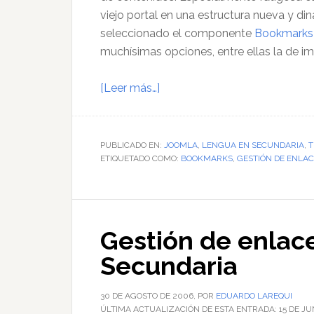
viejo portal en una estructura nueva y di
seleccionado el componente
Bookmarks
muchísimas opciones, entre ellas la de im
acerca
[Leer más…]
de
Gestión
de
PUBLICADO EN:
JOOMLA
,
LENGUA EN SECUNDARIA
,
T
ETIQUETADO COMO:
enlaces
BOOKMARKS
,
GESTIÓN DE ENLA
para
Joomla:
algunos
Gestión de enlac
trucos
Secundaria
30 DE AGOSTO DE 2006
, POR
EDUARDO LAREQUI
ÚLTIMA ACTUALIZACIÓN DE ESTA ENTRADA:
15 DE JU