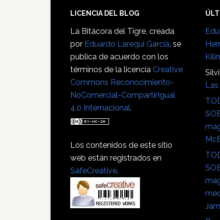
Lengua
en
Footer
LICENCIA DEL BLOG
ÚLT
Secundaria
La Bitácora del Tigre
, creada
Edu
por
Eduardo Larequi García
, se
Her
publica de acuerdo con los
Kili
términos de la licencia
Creative
Silv
Commons Reconocimiento-
Las 
NoComercial-CompartirIgual
TOD
4.0 Internacional
.
SOB
mag
Mc
Los contenidos de este sitio
TOD
web están registrados en
SOB
SafeCreative
.
mag
mec
Jam