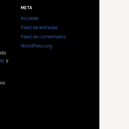
E
META
Acceder
Feed de entradas
Feed de comentarios
WordPress.org
sido
ay
y
tos
s