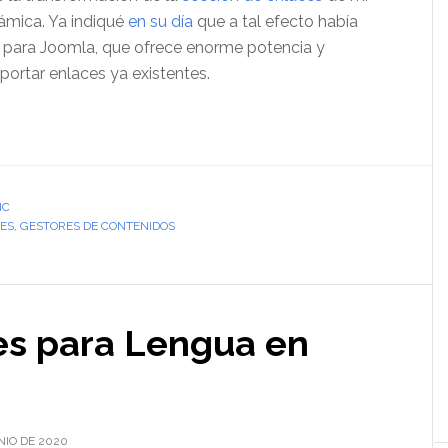
námica. Ya indiqué
en su día
que a tal efecto había
para Joomla, que ofrece enorme potencia y
portar enlaces ya existentes.
IC
CES
,
GESTORES DE CONTENIDOS
es para Lengua en
NIO DE 2020