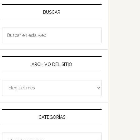
Barra
ateral
BUSCAR
rincipal
Buscar
en
esta
web
ARCHIVO DEL SITIO
Archivo
del
sitio
CATEGORÍAS
Categorías