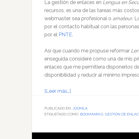
La gestión de enlaces en
Lengua en Secu
recursos, es una de las tareas más cost
webmaster, sea profesional o
amateur
. L
por el contacto habitual con las personas
por el
PNTE
.
Así que cuando me propuse reformar
Len
enseguida consideré como una de mis prio
enlaces que me permitiera disponerlos d
disponibilidad y reducir al mínimo impres
acerca
[Leer más…]
de
Gestión
PUBLICADO EN:
JOOMLA
ETIQUETADO COMO:
de
BOOKMARKS
,
GESTIÓN DE ENLA
enlaces
para