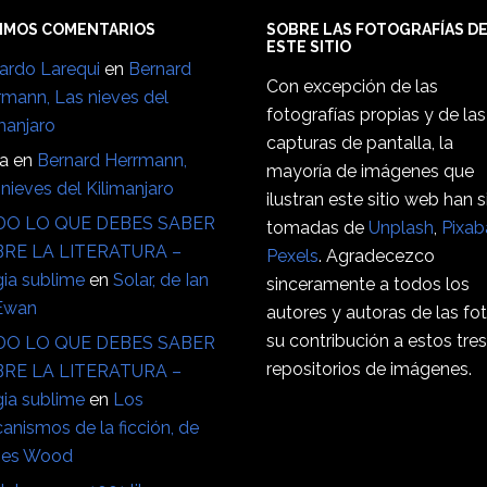
IMOS COMENTARIOS
SOBRE LAS FOTOGRAFÍAS D
ESTE SITIO
ardo Larequi
en
Bernard
Con excepción de las
rmann, Las nieves del
fotografías propias y de las
manjaro
capturas de pantalla, la
ia
en
Bernard Herrmann,
mayoría de imágenes que
nieves del Kilimanjaro
ilustran este sitio web han 
O LO QUE DEBES SABER
tomadas de
Unplash
,
Pixab
RE LA LITERATURA –
Pexels
. Agradecezco
ia sublime
en
Solar, de Ian
sinceramente a todos los
Ewan
autores y autoras de las fo
su contribución a estos tre
O LO QUE DEBES SABER
repositorios de imágenes.
RE LA LITERATURA –
ia sublime
en
Los
anismos de la ficción, de
es Wood