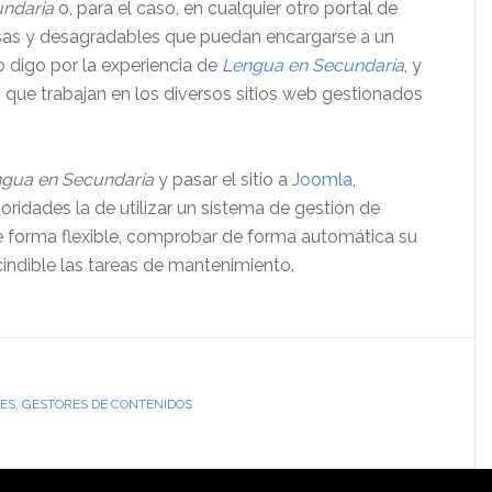
ndaria
o, para el caso, en cualquier otro portal de
osas y desagradables que puedan encargarse a un
o digo por la experiencia de
Lengua en Secundaria
, y
 que trabajan en los diversos sitios web gestionados
gua en Secundaria
y pasar el sitio a
Joomla
,
ridades la de utilizar un sistema de gestión de
e forma flexible, comprobar de forma automática su
cindible las tareas de mantenimiento.
CES
,
GESTORES DE CONTENIDOS