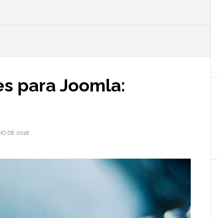
l
p
es para Joomla:
IO DE 2018