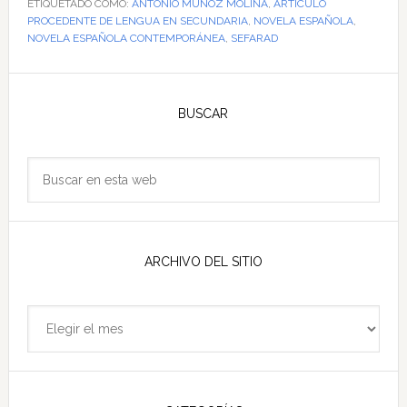
ETIQUETADO COMO:
ANTONIO MUÑOZ MOLINA
,
ARTÍCULO
PROCEDENTE DE LENGUA EN SECUNDARIA
,
NOVELA ESPAÑOLA
,
NOVELA ESPAÑOLA CONTEMPORÁNEA
,
SEFARAD
Barra
lateral
BUSCAR
principal
Buscar
en
esta
web
ARCHIVO DEL SITIO
Archivo
del
sitio