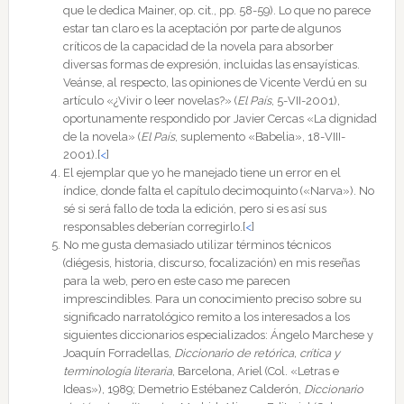
que le dedica Mainer, op. cit., pp. 58-59). Lo que no parece
estar tan claro es la aceptación por parte de algunos
críticos de la capacidad de la novela para absorber
diversas formas de expresión, incluidas las ensayísticas.
Veánse, al respecto, las opiniones de Vicente Verdú en su
artículo «¿Vivir o leer novelas?» (
El País
, 5-VII-2001),
oportunamente respondido por Javier Cercas «La dignidad
de la novela» (
El País
, suplemento «Babelia», 18-VIII-
2001).
[
<
]
El ejemplar que yo he manejado tiene un error en el
índice, donde falta el capítulo decimoquinto («Narva»). No
sé si será fallo de toda la edición, pero si es así sus
responsables deberían corregirlo.
[
<
]
No me gusta demasiado utilizar términos técnicos
(diégesis, historia, discurso, focalización) en mis reseñas
para la web, pero en este caso me parecen
imprescindibles. Para un conocimiento preciso sobre su
significado narratológico remito a los interesados a los
siguientes diccionarios especializados: Ángelo Marchese y
Joaquín Forradellas,
Diccionario de retórica, crítica y
terminología literaria
, Barcelona, Ariel (Col. «Letras e
Ideas»), 1989; Demetrio Estébanez Calderón,
Diccionario