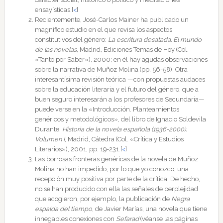
ensayísticas.
[
<
]
Recientemente, José-Carlos Mainer ha publicado un
magnífico estudio en el que revisa los aspectos
constitutivos del género:
La escritura desatada. El mundo
de las novelas
, Madrid, Ediciones Temas de Hoy (Col.
«Tanto por Saber»), 2000; en él hay agudas observaciones
sobre la narrativa de Muñoz Molina (pp. 56-58). Otra
interesantísima revisión teórica —con propuestas audaces
sobre la educación literaria y el futuro del género, que a
buen seguro interesarán a los profesores de Secundaria—
puede verse en la «Introducción. Planteamientos
genéricos y metodológicos», del libro de Ignacio Soldevila
Durante,
Historia de la novela española (1936-2000).
Volumen I
, Madrid, Cátedra (Col. «Crítica y Estudios
Literarios»), 2001, pp. 19-231.
[
<
]
Las borrosas fronteras genéricas de la novela de Muñoz
Molina no han impedido, por lo que yo conozco, una
recepción muy positiva por parte de la crítica. De hecho,
no se han producido con ella las señales de perplejidad
que acogieron, por ejemplo, la publicación de
Negra
espalda del tiempo
, de Javier Marías, una novela que tiene
innegables conexiones con
Sefarad
(véanse las páginas