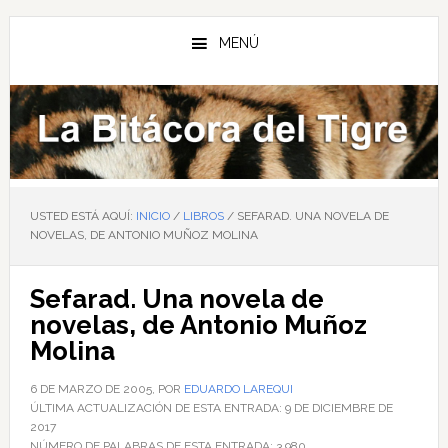
Saltar
Saltar
Saltar
al
a
al
MENÚ
contenido
la
pie
principal
barra
de
lateral
página
principal
USTED ESTÁ AQUÍ:
INICIO
/
LIBROS
/
SEFARAD. UNA NOVELA DE
NOVELAS, DE ANTONIO MUÑOZ MOLINA
Sefarad. Una novela de
novelas, de Antonio Muñoz
Molina
6 DE MARZO DE 2005
, POR
EDUARDO LAREQUI
ÚLTIMA ACTUALIZACIÓN DE ESTA ENTRADA:
9 DE DICIEMBRE DE
2017
NÚMERO DE PALABRAS DE ESTA ENTRADA:
3,980