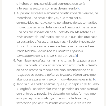
e incluso en una sensibilidad comunes, que sería
interesante explorar con más detenimiento.
[
<
]
Al pensar sobre los elementos constitutivos de
Sefarad
, he
recordado una novela de 1985 que tanto por su
complejidad narrativa como por alguno de sus temas (los
movedizos terrenos de la identidad personal) me parece
una posible inspiración de Muñoz Molina. Me refiero a
La
orilla oscura
, de José María Merino, a la cual dediqué hace
ya bastantes años algunas páginas: «Sueño, imaginación,
ficción. Los límites de la realidad en la narrativa de José
María Merino»,
Anales de la Literatura Española
Contemporánea
, XIII, 3, 1988, pp. 225-247.
[
<
]
Permítaseme señalar un mínimo lunar. En la página 259
hay una construcción sintáctica poco afortunada: «Siento
celos de pronto mirando a ese niño, reconociendo en él
rasgos de su padre,
a quien yo le pedí a ella
en vano que
abandonara para venirse conmigo» (la cursiva es mía).
[
<
]
Tendría que añadir, además, que algún capítulo (el titulado
«Berghof», por ejemplo), me ha parecido un poco ajeno al
conjunto de la novela. No descarto, de todas formas, que
esta percepción constituya un error de lectura mío,
favorecido por las circunstancias en que la realicé (de