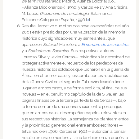
de términos literarios
, Madrid, Alianza Editorial (Col.
«Alianza Diccionarios»), 1996; y Carlos Reis y Ana Cristina
M. Lopes,
Diccionario de narratología
, Salamanca,
Ediciones Colegio de España, 1996.
[
<
]
Resulta llamativo que otras dos novelas españolas del año
2001 estén presididas por una valoración de la memoria
histórica cuyo significado es muy semejante al que
aparece en
Sefarad
. Me refiero a
El nombre de los nuestros
y a
Soldados de Salamina
. Sus respectivos autores —
Lorenzo Silva y Javier Cercas— reivindican la necesidad de
proteger activamente el recuerdo de los perdedores de
nuestra historia: los soldados que lucharon en la guerra de
África, en el primer caso, y los combatientes republicanos
de la Guerra Civil en el segundo. Tal reivindicación tiene
lugar en ambos casos, y de forma explícita, al final de sus
novelas —en el penúltimo capítulo de la de Silva, en las
páginas finales de la tercera parte de la de Cercas—, bajo
la forma común de una conversación entre personajes
que en ambos casos desempeñan papeles relevantes en
sus respectivas historias. La semejanza de planteamientos
y la proximidad generacional entre ambos escritores —
Silva nació en 1966, Cercas en 1962— autorizan a pensar
no sólo en una coincidencia, sino también en un propósito