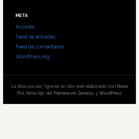
META
Acceder
Feed de entradas
Feed de comentarios
WordPress.org
La Bitácora del Tigre
es un sitio web elaborado con
News
Pro
, tema hijo del
Framework Genesis
, y
WordPress