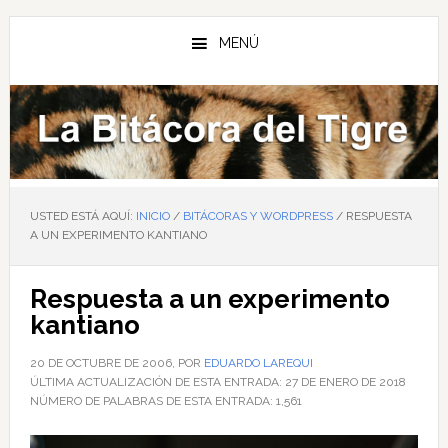
Saltar
Saltar
Saltar
al
a
al
MENÚ
contenido
la
pie
principal
barra
de
lateral
página
principal
USTED ESTÁ AQUÍ:
INICIO
/
BITÁCORAS Y WORDPRESS
/
RESPUESTA
A UN EXPERIMENTO KANTIANO
Respuesta a un experimento
kantiano
20 DE OCTUBRE DE 2006
, POR
EDUARDO LAREQUI
ÚLTIMA ACTUALIZACIÓN DE ESTA ENTRADA:
27 DE ENERO DE 2018
NÚMERO DE PALABRAS DE ESTA ENTRADA:
1,561