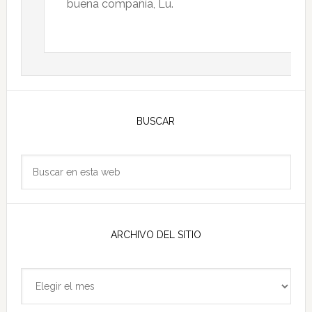
buena compañía, Lu.
Barra
lateral
BUSCAR
principal
Buscar
en
esta
web
ARCHIVO DEL SITIO
Archivo
del