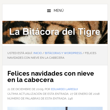
Saltar
Saltar
Saltar
al
a
al
MENÚ
contenido
la
pie
principal
barra
de
lateral
página
principal
USTED ESTÁ AQUÍ:
INICIO
/
BITÁCORAS Y WORDPRESS
/
FELICES
NAVIDADES CON NIEVE EN LA CABECERA
Felices navidades con nieve
en la cabecera
21 DE DICIEMBRE DE 2009
, POR
EDUARDO LAREQUI
ÚLTIMA ACTUALIZACIÓN DE ESTA ENTRADA:
27 DE ENERO DE 2018
NÚMERO DE PALABRAS DE ESTA ENTRADA:
246