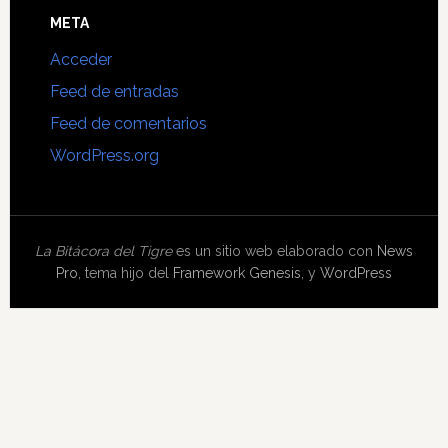
META
Acceder
Feed de entradas
Feed de comentarios
WordPress.org
La Bitácora del Tigre
es un sitio web elaborado con
News
Pro
, tema hijo del
Framework Genesis
, y
WordPress