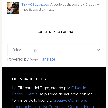
TinyMCE avanzado
. Artículo publicado el 17-6-2007 y
modificado el 13-5-2023.
TRADUCIR ESTA PÁGINA
Powered by
Translate
Footer
LICENCIA DEL BLOG
La Bitácora del Tigre
, creada por
Eduardo
Larequi García
, se publica de acuerdo con los
términos de la licencia
Creative Commons
Reconocimiento-NoComercial-CompartirIgual