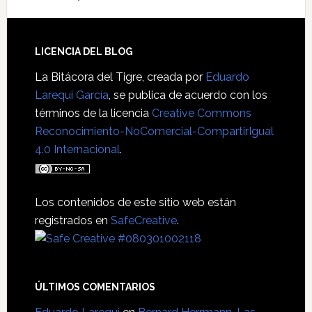
Footer
LICENCIA DEL BLOG
La Bitácora del Tigre
, creada por
Eduardo
Larequi García
, se publica de acuerdo con los
términos de la licencia
Creative Commons
Reconocimiento-NoComercial-CompartirIgual
4.0 Internacional
.
Los contenidos de este sitio web están
registrados en
SafeCreative
.
ÚLTIMOS COMENTARIOS