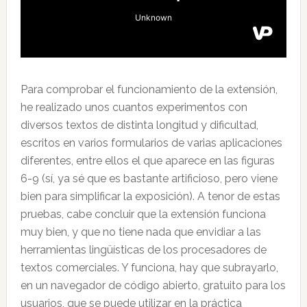
Para comprobar el funcionamiento de la extensión,
he realizado unos cuantos experimentos con
diversos textos de distinta longitud y dificultad,
escritos en varios formularios de varias aplicaciones
diferentes, entre ellos el que aparece en las figuras
6-9 (sí, ya sé que es bastante artificioso, pero viene
bien para simplificar la exposición). A tenor de estas
pruebas, cabe concluir que la extensión funciona
muy bien, y que no tiene nada que envidiar a las
herramientas lingüísticas de los procesadores de
textos comerciales. Y funciona, hay que subrayarlo,
en un navegador de código abierto, gratuito para los
usuarios, que se puede utilizar en la práctica