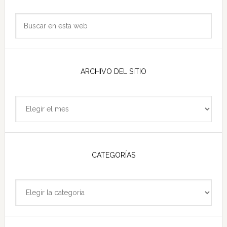
principal
Buscar
en
esta
web
ARCHIVO DEL SITIO
Archivo
del
sitio
CATEGORÍAS
Categorías