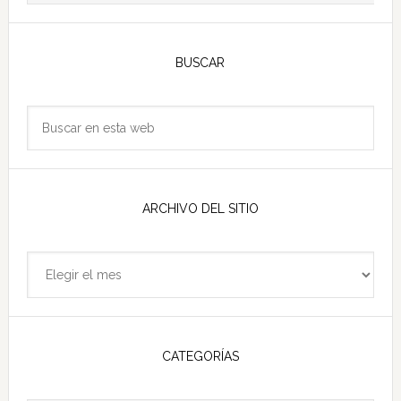
Barra
lateral
BUSCAR
principal
Buscar
en
esta
web
ARCHIVO DEL SITIO
Archivo
del
sitio
CATEGORÍAS