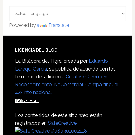
Powered by
Translate
Footer
LICENCIA DEL BLOG
La Bitácora del Tigre
, creada por
Eduardo
Larequi García
, se publica de acuerdo con los
términos de la licencia
Creative Commons
Reconocimiento-NoComercial-CompartirIgual
4.0 Internacional
.
Los contenidos de este sitio web están
registrados en
SafeCreative
.