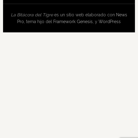
La Bitácora del Tigre
es un sitio web elaborado con
News
Pro
, tema hijo del
Framework Genesis
, y
WordPress