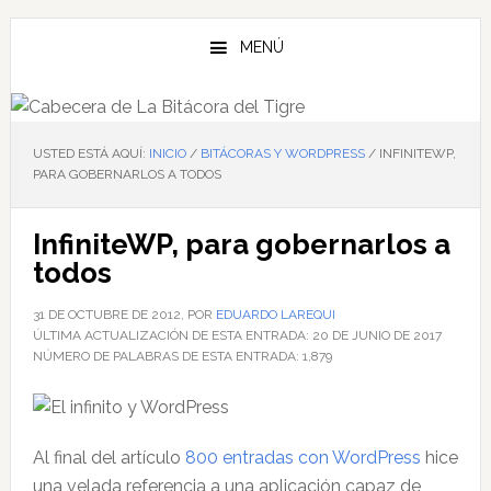
Saltar
Saltar
Saltar
al
a
al
MENÚ
contenido
la
pie
principal
barra
de
lateral
página
principal
USTED ESTÁ AQUÍ:
INICIO
/
BITÁCORAS Y WORDPRESS
/
INFINITEWP,
PARA GOBERNARLOS A TODOS
InfiniteWP, para gobernarlos a
todos
31 DE OCTUBRE DE 2012
, POR
EDUARDO LAREQUI
ÚLTIMA ACTUALIZACIÓN DE ESTA ENTRADA:
20 DE JUNIO DE 2017
NÚMERO DE PALABRAS DE ESTA ENTRADA:
1,879
Al final del artículo
800 entradas con WordPress
hice
una velada referencia a una aplicación capaz de