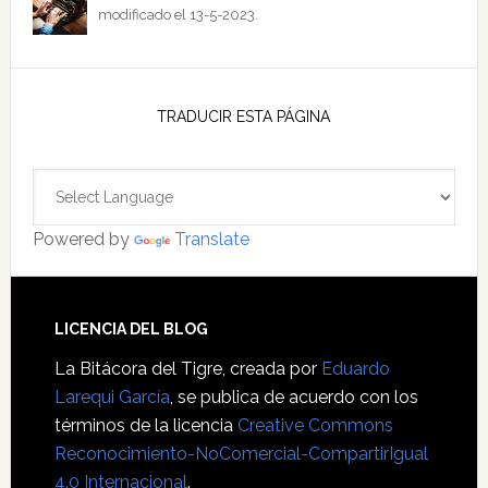
modificado el 13-5-2023.
TRADUCIR ESTA PÁGINA
Powered by
Translate
Footer
LICENCIA DEL BLOG
La Bitácora del Tigre
, creada por
Eduardo
Larequi García
, se publica de acuerdo con los
términos de la licencia
Creative Commons
Reconocimiento-NoComercial-CompartirIgual
4.0 Internacional
.