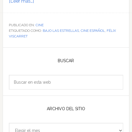
acerca
[Leer más…]
de
Bajo
las
PUBLICADO EN:
CINE
ETIQUETADO COMO:
estrellas
BAJO LAS ESTRELLAS
,
CINE ESPAÑOL
,
FÉLIX
VISCARRET
Barra
lateral
BUSCAR
principal
Buscar
en
esta
web
ARCHIVO DEL SITIO
Archivo