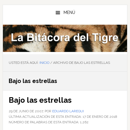
Saltar
Saltar
Saltar
al
a
al
MENÚ
contenido
la
pie
principal
barra
de
lateral
página
principal
USTED ESTÁ AQUÍ:
INICIO
/
ARCHIVO DE BAJO LAS ESTRELLAS
Bajo las estrellas
Bajo las estrellas
29 DE JUNIO DE 2007
, POR
EDUARDO LAREQUI
ÚLTIMA ACTUALIZACIÓN DE ESTA ENTRADA:
17 DE ENERO DE 2018
NÚMERO DE PALABRAS DE ESTA ENTRADA:
1,262