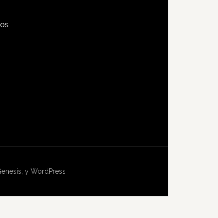
tos
s
enesis
, y
WordPress