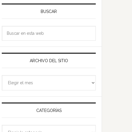
Barra
ateral
BUSCAR
rincipal
Buscar
en
esta
web
ARCHIVO DEL SITIO
Archivo
del
sitio
CATEGORÍAS
Categorías