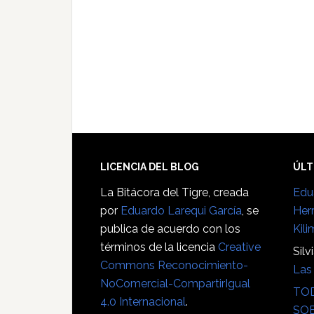
Footer
LICENCIA DEL BLOG
ÚLT
La Bitácora del Tigre
, creada
Edu
por
Eduardo Larequi García
, se
Her
publica de acuerdo con los
Kili
términos de la licencia
Creative
Silv
Commons Reconocimiento-
Las 
NoComercial-CompartirIgual
TOD
4.0 Internacional
.
SOB