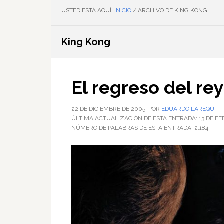
USTED ESTÁ AQUÍ:
INICIO
/
ARCHIVO DE KING KONG
King Kong
El regreso del re
22 DE DICIEMBRE DE 2005
, POR
EDUARDO LAREQUI
ÚLTIMA ACTUALIZACIÓN DE ESTA ENTRADA:
13 DE F
NÚMERO DE PALABRAS DE ESTA ENTRADA:
2,184