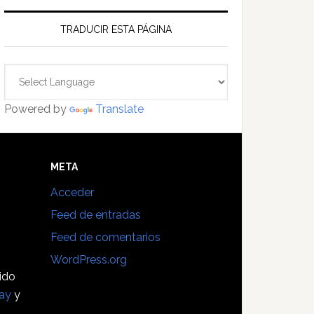
TRADUCIR ESTA PÁGINA
Powered by
Translate
E
META
Acceder
Feed de entradas
Feed de comentarios
WordPress.org
sido
ay
y