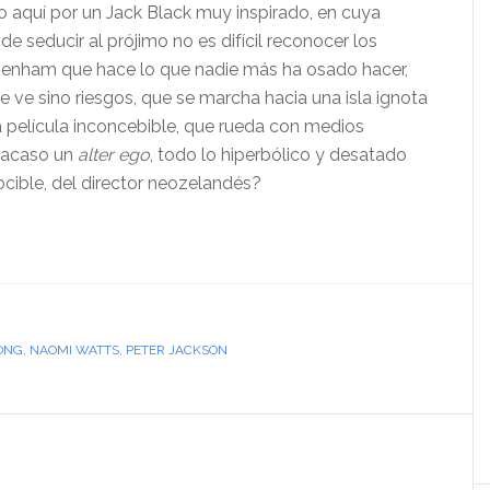
o aquí por un Jack Black muy inspirado, en cuya
e seducir al prójimo no es difícil reconocer los
 Denham que hace lo que nadie más ha osado hacer,
ve sino riesgos, que se marcha hacia una isla ignota
na película inconcebible, que rueda con medios
s acaso un
alter ego
, todo lo hiperbólico y desatado
cible, del director neozelandés?
ONG
,
NAOMI WATTS
,
PETER JACKSON