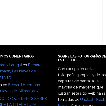
IMOS COMENTARIOS
SOBRE LAS FOTOGRAFÍAS D
ESTE SITIO
ardo Larequi
en
Bernard
Con excepción de las
rmann, Las nieves del
fotografías propias y de las
manjaro
capturas de pantalla, la
ia
en
Bernard Herrmann,
mayoría de imágenes que
nieves del Kilimanjaro
ilustran este sitio web han 
O LO QUE DEBES SABER
tomadas de
Unplash
,
Pixab
RE LA LITERATURA –
Pexels
. Agradecezco