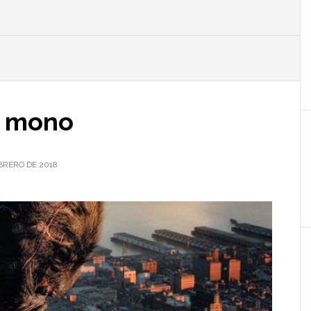
l
p
y mono
EBRERO DE 2018