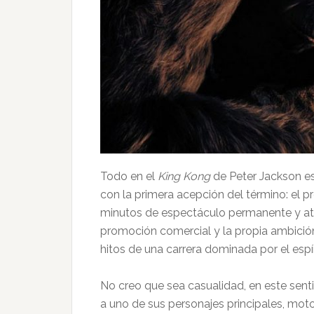
Todo en el
King Kong
de Peter Jackson e
con la primera acepción del término: el p
minutos de espectáculo permanente y atron
promoción comercial y la propia ambición 
hitos de una carrera dominada por el espír
No creo que sea casualidad, en este senti
a uno de sus personajes principales, moto