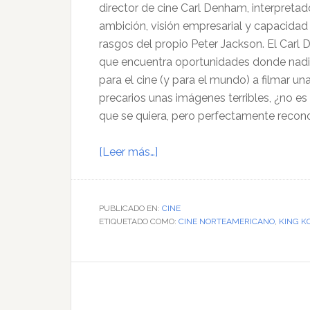
director de cine Carl Denham, interpretad
ambición, visión empresarial y capacidad d
rasgos del propio Peter Jackson. El Carl
que encuentra oportunidades donde nadie 
para el cine (y para el mundo) a filmar u
precarios unas imágenes terribles, ¿no e
que se quiera, pero perfectamente recono
acerca
[Leer más…]
de
El
regreso
PUBLICADO EN:
CINE
ETIQUETADO COMO:
del
CINE NORTEAMERICANO
,
KING K
rey
mono