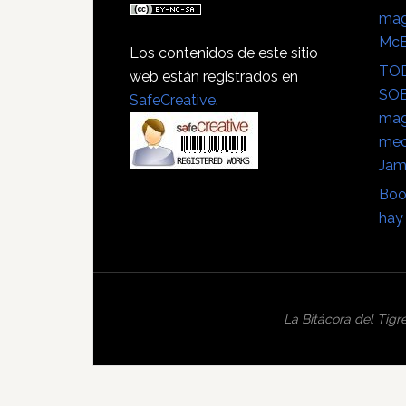
mag
Mc
Los contenidos de este sitio
TOD
web están registrados en
SOB
SafeCreative
.
mag
mec
Jam
Boo
hay 
La Bitácora del Tigr