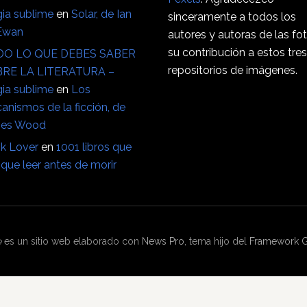
ia sublime
en
Solar, de Ian
sinceramente a todos los
Ewan
autores y autoras de las fo
su contribución a estos tre
O LO QUE DEBES SABER
repositorios de imágenes.
RE LA LITERATURA –
ia sublime
en
Los
anismos de la ficción, de
es Wood
k Lover
en
1001 libros que
que leer antes de morir
e
es un sitio web elaborado con
News Pro
, tema hijo del
Framework G