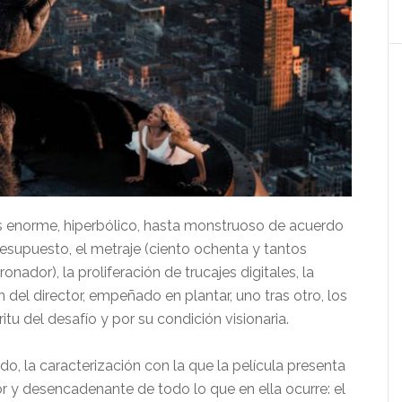
s enorme, hiperbólico, hasta monstruoso de acuerdo
resupuesto, el metraje (ciento ochenta y tantos
ador), la proliferación de trucajes digitales, la
del director, empeñado en plantar, uno tras otro, los
itu del desafío y por su condición visionaria.
do, la caracterización con la que la película presenta
r y desencadenante de todo lo que en ella ocurre: el