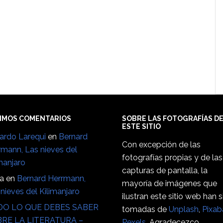
IMOS COMENTARIOS
SOBRE LAS FOTOGRAFÍAS D
ESTE SITIO
ardo Larequi
en
Bernard
Con excepción de las
rmann, Las nieves del
fotografías propias y de las
manjaro
capturas de pantalla, la
ia
en
Bernard Herrmann,
mayoría de imágenes que
nieves del Kilimanjaro
ilustran este sitio web han 
O LO QUE DEBES SABER
tomadas de
Unplash
,
Pixab
RE LA LITERATURA –
Pexels
. Agradecezco