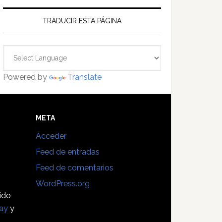
TRADUCIR ESTA PÁGINA
Powered by
Translate
E
META
Acceder
Feed de entradas
Feed de comentarios
WordPress.org
sido
ay
y