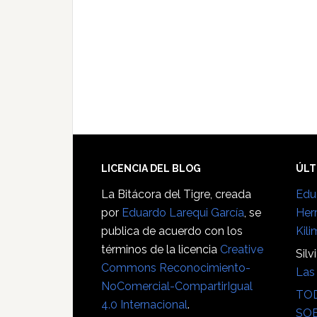
Footer
LICENCIA DEL BLOG
ÚLT
La Bitácora del Tigre
, creada
Edu
por
Eduardo Larequi García
, se
Her
publica de acuerdo con los
Kili
términos de la licencia
Creative
Silv
Commons Reconocimiento-
Las 
NoComercial-CompartirIgual
TOD
4.0 Internacional
.
SOB