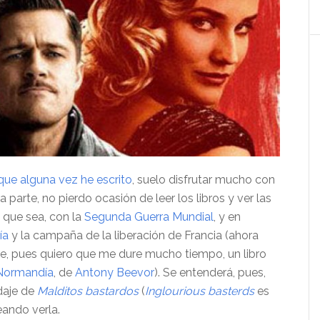
que alguna vez he escrito
, suelo disfrutar mucho con
ra parte, no pierdo ocasión de leer los libros y ver las
 que sea, con la
Segunda Guerra Mundial
, y en
ía
y la campaña de la liberación de Francia (ahora
 pues quiero que me dure mucho tiempo, un libro
e Normandía
, de
Antony Beevor
). Se entenderá, pues,
daje de
Malditos bastardos
(
Inglourious basterds
es
seando verla.