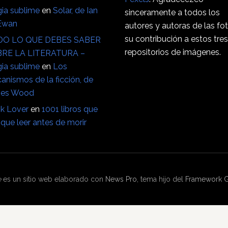
ia sublime
en
Solar, de Ian
sinceramente a todos los
Ewan
autores y autoras de las fo
su contribución a estos tre
O LO QUE DEBES SABER
repositorios de imágenes.
RE LA LITERATURA –
ia sublime
en
Los
anismos de la ficción, de
es Wood
k Lover
en
1001 libros que
que leer antes de morir
e
es un sitio web elaborado con
News Pro
, tema hijo del
Framework G