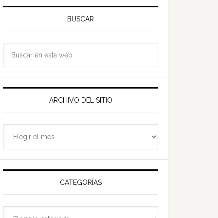
Barra
ateral
BUSCAR
rincipal
Buscar
en
esta
web
ARCHIVO DEL SITIO
Archivo
del
sitio
CATEGORÍAS
Categorías