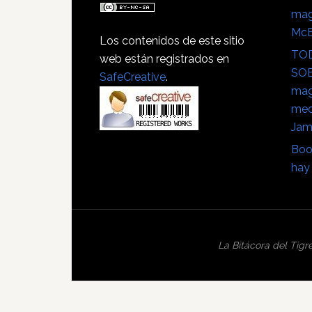
mag
Mc
Los contenidos de este sitio
TOD
web están registrados en
SOB
SafeCreative
.
mag
mec
Jam
Boo
hay 
La Bitácora del Tigr