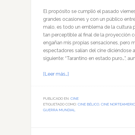
El propósito se cumplió el pasado vierne
grandes ocasiones y con un público entre
malo, es todo un emblema de la cultura 
tan perceptible al final de la proyección
engañan mis propias sensaciones, pero me
espectadores salían del cine diciéndose
siguiente: “Tarantino en estado puro…”, au
acerca
[Leer más…]
de
Los
bastardos
PUBLICADO EN:
CINE
ETIQUETADO COMO:
de
CINE BÉLICO
,
CINE NORTEAMERI
GUERRA MUNDIAL
Tarantino