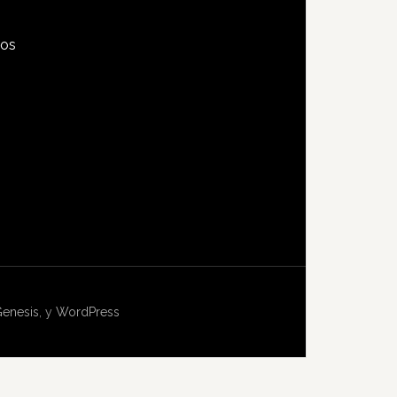
tos
s
enesis
, y
WordPress