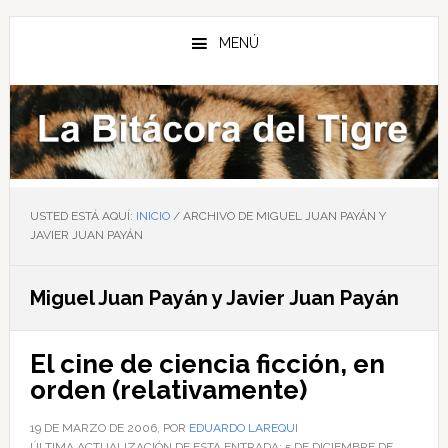
Saltar
Saltar
Saltar
al
a
al
MENÚ
contenido
la
pie
principal
barra
de
lateral
página
principal
USTED ESTÁ AQUÍ:
INICIO
/
ARCHIVO DE MIGUEL JUAN PAYÁN Y
JAVIER JUAN PAYÁN
Miguel Juan Payán y Javier Juan Payán
El cine de ciencia ficción, en
orden (relativamente)
19 DE MARZO DE 2006
, POR
EDUARDO LAREQUI
ÚLTIMA ACTUALIZACIÓN DE ESTA ENTRADA:
5 DE DICIEMBRE DE