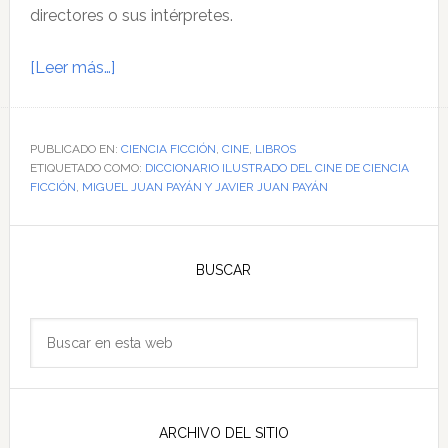
directores o sus intérpretes.
acerca
[Leer más…]
de
El
cine
PUBLICADO EN:
CIENCIA FICCIÓN
,
CINE
,
LIBROS
ETIQUETADO COMO:
de
DICCIONARIO ILUSTRADO DEL CINE DE CIENCIA
FICCIÓN
,
MIGUEL JUAN PAYÁN Y JAVIER JUAN PAYÁN
ciencia
ficción,
Barra
en
lateral
BUSCAR
orden
(relativamente)
principal
Buscar
en
esta
web
ARCHIVO DEL SITIO