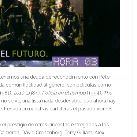
ón tenemos una deuda de reconocimiento con Peter
a común fidelidad al género, con películas como
1981),
2010
(1984),
Policía en el tiempo
(1994),
The
mo se ve, una lista nada desdeñable, que ahora hay
 estrenada en nuestras carteleras el pasado viernes.
el prestigio de otros cineastas entregados a los
ameron, David Cronenberg, Terry Gilliam, Alex