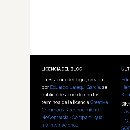
Footer
LICENCIA DEL BLOG
ÚLT
La Bitácora del Tigre
, creada
Edu
por
Eduardo Larequi García
, se
Her
publica de acuerdo con los
Kili
términos de la licencia
Creative
Silv
Commons Reconocimiento-
Las 
NoComercial-CompartirIgual
TOD
4.0 Internacional
.
SOB