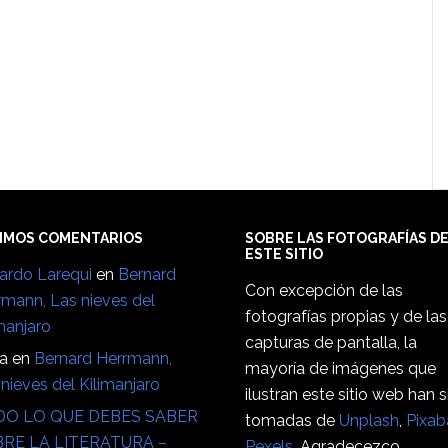
IMOS COMENTARIOS
SOBRE LAS FOTOGRAFÍAS D
ESTE SITIO
ardo Larequi
en
Bernard
Con excepción de las
rmann, Las nieves del
fotografías propias y de las
manjaro
capturas de pantalla, la
ia
en
Bernard Herrmann,
mayoría de imágenes que
nieves del Kilimanjaro
ilustran este sitio web han 
O LO QUE DEBES SABER
tomadas de
Unplash
,
Pixab
RE LA LITERATURA –
Pexels
. Agradecezco