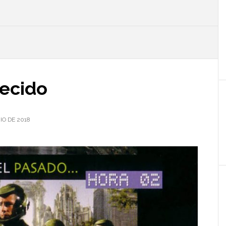
l
p
ecido
IO DE 2018