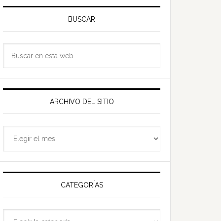
Barra
ateral
BUSCAR
rincipal
Buscar
en
esta
web
ARCHIVO DEL SITIO
Archivo
del
sitio
CATEGORÍAS
Categorías