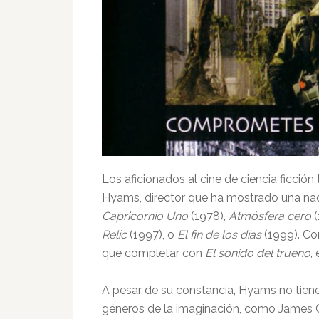
Los aficionados al cine de ciencia ficci
Hyams, director que ha mostrado una nad
Capricornio Uno
(1978),
Atmósfera cero
(
Relic
(1997), o
El fin de los días
(1999). Co
que completar con
El sonido del trueno
,
A pesar de su constancia, Hyams no tiene 
géneros de la imaginación, como James C