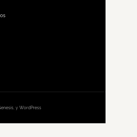
tos
s
enesis
, y
WordPress