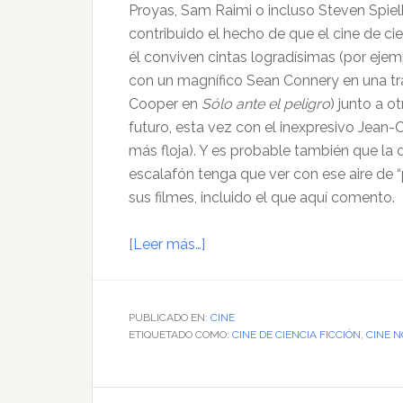
Proyas, Sam Raimi o incluso Steven Spiel
contribuido el hecho de que el cine de ci
él conviven cintas logradísimas (por eje
con un magnífico Sean Connery en una tran
Cooper en
Sólo ante el peligro
) junto a o
futuro, esta vez con el inexpresivo Jean-
más floja). Y es probable también que la 
escalafón tenga que ver con ese aire de “
sus filmes, incluido el que aquí comento.
acerca
[Leer más…]
de
Un
trueno
PUBLICADO EN:
CINE
ETIQUETADO COMO:
ensordecido
CINE DE CIENCIA FICCIÓN
,
CINE 