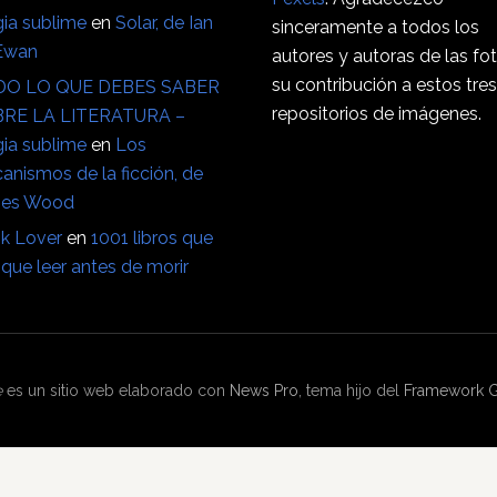
ia sublime
en
Solar, de Ian
sinceramente a todos los
Ewan
autores y autoras de las fo
su contribución a estos tre
O LO QUE DEBES SABER
repositorios de imágenes.
RE LA LITERATURA –
ia sublime
en
Los
anismos de la ficción, de
es Wood
k Lover
en
1001 libros que
que leer antes de morir
e
es un sitio web elaborado con
News Pro
, tema hijo del
Framework G