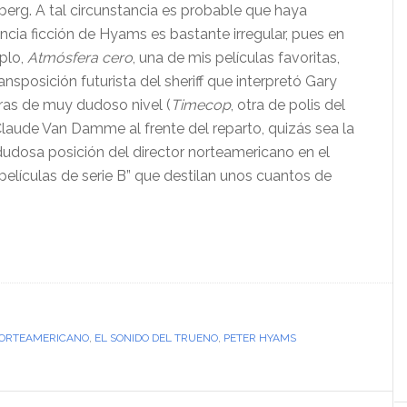
berg. A tal circunstancia es probable que haya
encia ficción de Hyams es bastante irregular, pues en
mplo,
Atmósfera cero
, una de mis películas favoritas,
sposición futurista del sheriff que interpretó Gary
tras de muy dudoso nivel (
Timecop
, otra de polis del
Claude Van Damme al frente del reparto, quizás sea la
dudosa posición del director norteamericano en el
películas de serie B” que destilan unos cuantos de
NORTEAMERICANO
,
EL SONIDO DEL TRUENO
,
PETER HYAMS