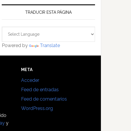
TRADUCIR ESTA PÁGINA
Powered by
Translate
E
META
Acceder
Feed de entradas
Feed de comentarios
WordPress.org
sido
ay
y