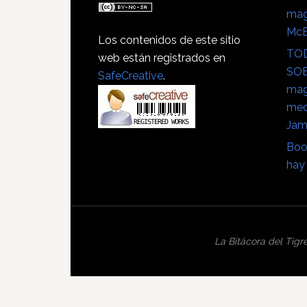
mag
Mc
Los contenidos de este sitio
TOD
web están registrados en
SOB
SafeCreative
.
mag
mec
Jam
Boo
hay 
La Bitácora del Tigr