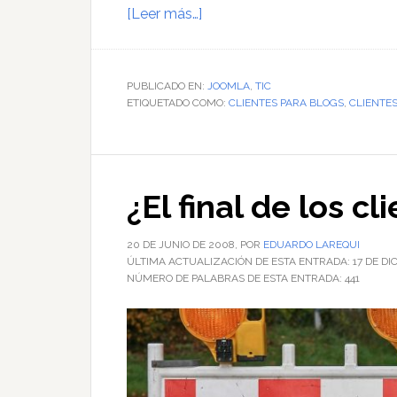
acerca
[Leer más…]
de
Publicar
en
PUBLICADO EN:
JOOMLA
,
TIC
ETIQUETADO COMO:
Joomla!
CLIENTES PARA BLOGS
,
CLIENTE
mediante
un
cliente
¿El final de los c
XMLRPC
20 DE JUNIO DE 2008
, POR
EDUARDO LAREQUI
ÚLTIMA ACTUALIZACIÓN DE ESTA ENTRADA:
17 DE DI
NÚMERO DE PALABRAS DE ESTA ENTRADA:
441