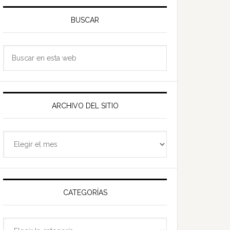
Barra
ateral
BUSCAR
rincipal
Buscar
en
esta
web
ARCHIVO DEL SITIO
Archivo
del
sitio
CATEGORÍAS
Categorías