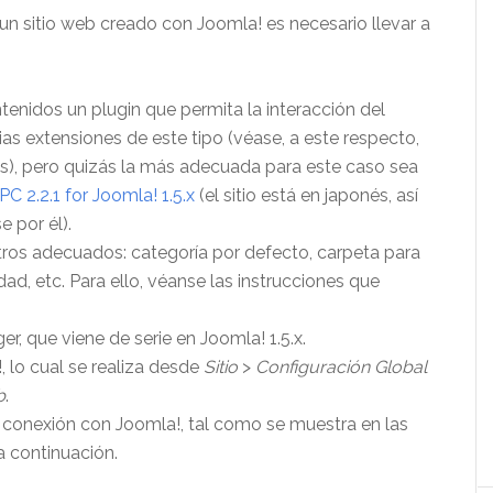
un sitio web creado con Joomla! es necesario llevar a
ntenidos un plugin que permita la interacción del
rias extensiones de este tipo (véase, a este respecto,
lés), pero quizás la más adecuada para este caso sea
2.2.1 for Joomla! 1.5.x
(el sitio está en japonés, así
e por él).
tros adecuados: categoría por defecto, carpeta para
d, etc. Para ello, véanse las instrucciones que
, que viene de serie en Joomla! 1.5.x.
, lo cual se realiza desde
Sitio
>
Configuración Global
b
.
de conexión con Joomla!, tal como se muestra en las
a continuación.