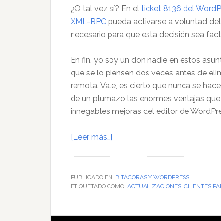
¿O tal vez sí? En el
ticket 8136 del WordP
XML-RPC
pueda activarse a voluntad del 
necesario para que esta decisión sea fact
En fin, yo soy un don nadie en estos asu
que se lo piensen dos veces antes de elim
remota. Vale, es cierto que nunca se hac
de un plumazo las enormes ventajas que s
innegables mejoras del editor de WordPre
acerca
[Leer más…]
de
¿El
final
PUBLICADO EN:
BITÁCORAS Y WORDPRESS
ETIQUETADO COMO:
de
ACTUALIZACIONES
,
CLIENTES P
los
clientes