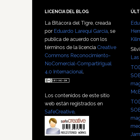
para
blogs?
Footer
LICENCIA DEL BLOG
ÚLT
La Bitácora del Tigre
, creada
Edu
por
Eduardo Larequi García
, se
Her
publica de acuerdo con los
Kili
términos de la licencia
Creative
Silv
Commons Reconocimiento-
Las 
NoComercial-CompartirIgual
TOD
4.0 Internacional
.
SOB
mag
Mc
Los contenidos de este sitio
TOD
web están registrados en
SOB
SafeCreative
.
mag
mec
Jam