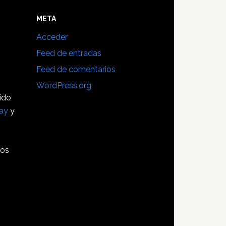
E
META
Acceder
Feed de entradas
Feed de comentarios
WordPress.org
sido
ay
y
tos
s