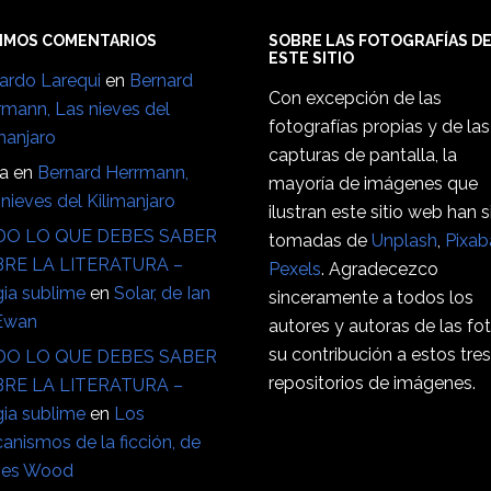
IMOS COMENTARIOS
SOBRE LAS FOTOGRAFÍAS D
ESTE SITIO
ardo Larequi
en
Bernard
Con excepción de las
rmann, Las nieves del
fotografías propias y de las
manjaro
capturas de pantalla, la
ia
en
Bernard Herrmann,
mayoría de imágenes que
nieves del Kilimanjaro
ilustran este sitio web han 
O LO QUE DEBES SABER
tomadas de
Unplash
,
Pixab
RE LA LITERATURA –
Pexels
. Agradecezco
ia sublime
en
Solar, de Ian
sinceramente a todos los
Ewan
autores y autoras de las fo
su contribución a estos tre
O LO QUE DEBES SABER
repositorios de imágenes.
RE LA LITERATURA –
ia sublime
en
Los
anismos de la ficción, de
es Wood