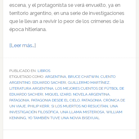
escena, y el protagonista se verá envuelto, ya en
territorio argentino, en una serie de investigaciones
que le llevan a revivir lo peor de los crímenes de la
época hitleriana.
acerca
[Leer más…]
de
Algunos
libros
PUBLICADO EN:
LIBROS
ETIQUETADO COMO:
y
ARGENTINA
,
BRUCE CHATWIN
,
CUENTO
ARGENTINO
,
EDUARDO SACHERI
,
GUILLERMO MARTÍNEZ
,
librerías
LITERATURA ARGENTINA
,
LOS MEJORES CUENTOS DE FÚTBOL DE
(más
EDUARDO SACHERI
,
MIQUEL IZARD
,
NOVELA ARGENTINA
,
PATAGONIA
,
PATAGONIA DESDE EL CIELO
,
PATAGONIA. CRÓNICA DE
o
UN VIAJE
,
PHILIP KERR
,
SI LOS MUERTOS NO RESUCITAN
,
UNA
menos)
INVESTIGACIÓN FILOSÓFICA
,
UNA LLAMA MISTERIOSA
,
WILLIAM
argentinos
KENNING
,
YO TAMBIÉN TUVE UNA NOVIA BISEXUAL
Barra