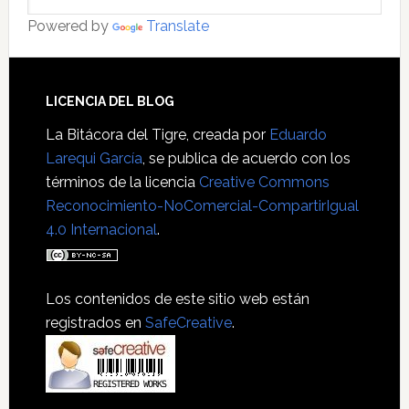
Powered by
Translate
Footer
LICENCIA DEL BLOG
La Bitácora del Tigre
, creada por
Eduardo
Larequi García
, se publica de acuerdo con los
términos de la licencia
Creative Commons
Reconocimiento-NoComercial-CompartirIgual
4.0 Internacional
.
Los contenidos de este sitio web están
registrados en
SafeCreative
.