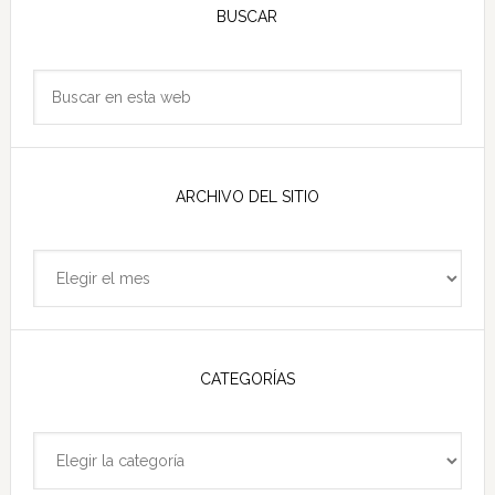
lateral
BUSCAR
principal
Buscar
en
esta
web
ARCHIVO DEL SITIO
Archivo
del
sitio
CATEGORÍAS
Categorías