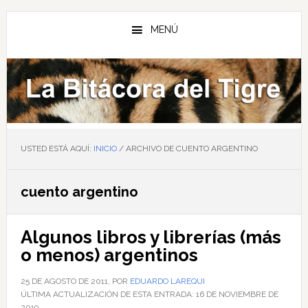
Saltar
Saltar
Saltar
al
a
al
MENÚ
contenido
la
pie
principal
barra
de
lateral
página
principal
USTED ESTÁ AQUÍ:
INICIO
/
ARCHIVO DE CUENTO ARGENTINO
cuento argentino
Algunos libros y librerías (más
o menos) argentinos
25 DE AGOSTO DE 2011
, POR
EDUARDO LAREQUI
ÚLTIMA ACTUALIZACIÓN DE ESTA ENTRADA:
16 DE NOVIEMBRE DE
2019