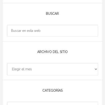
Barra
lateral
BUSCAR
principal
Buscar
en
esta
web
ARCHIVO DEL SITIO
Archivo
del
sitio
CATEGORÍAS
Categorías