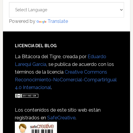
Powered by
Translate
Footer
LICENCIA DEL BLOG
La Bitácora del Tigre
, creada por
Eduardo
Larequi García
, se publica de acuerdo con los
términos de la licencia
Creative Commons
Reconocimiento-NoComercial-CompartirIgual
4.0 Internacional
.
Los contenidos de este sitio web están
registrados en
SafeCreative
.