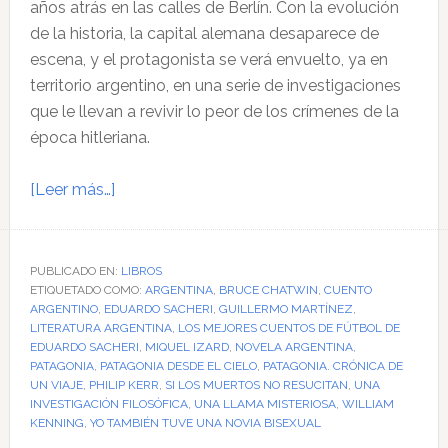
años atrás en las calles de Berlín. Con la evolución
de la historia, la capital alemana desaparece de
escena, y el protagonista se verá envuelto, ya en
territorio argentino, en una serie de investigaciones
que le llevan a revivir lo peor de los crímenes de la
época hitleriana.
acerca
[Leer más…]
de
Algunos
libros
PUBLICADO EN:
LIBROS
ETIQUETADO COMO:
y
ARGENTINA
,
BRUCE CHATWIN
,
CUENTO
ARGENTINO
,
EDUARDO SACHERI
,
GUILLERMO MARTÍNEZ
,
librerías
LITERATURA ARGENTINA
,
LOS MEJORES CUENTOS DE FÚTBOL DE
(más
EDUARDO SACHERI
,
MIQUEL IZARD
,
NOVELA ARGENTINA
,
PATAGONIA
,
PATAGONIA DESDE EL CIELO
,
PATAGONIA. CRÓNICA DE
o
UN VIAJE
,
PHILIP KERR
,
SI LOS MUERTOS NO RESUCITAN
,
UNA
menos)
INVESTIGACIÓN FILOSÓFICA
,
UNA LLAMA MISTERIOSA
,
WILLIAM
argentinos
KENNING
,
YO TAMBIÉN TUVE UNA NOVIA BISEXUAL