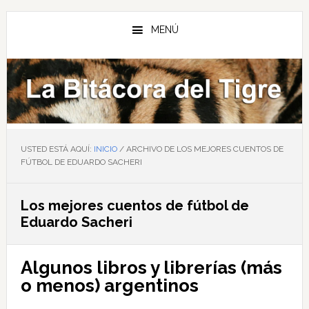
Saltar
Saltar
Saltar
al
a
al
MENÚ
contenido
la
pie
principal
barra
de
lateral
página
principal
USTED ESTÁ AQUÍ:
INICIO
/
ARCHIVO DE LOS MEJORES CUENTOS DE
FÚTBOL DE EDUARDO SACHERI
Los mejores cuentos de fútbol de
Eduardo Sacheri
Algunos libros y librerías (más
o menos) argentinos