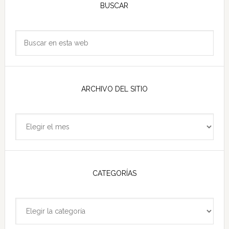
lateral
BUSCAR
principal
Buscar
en
esta
web
ARCHIVO DEL SITIO
Archivo
del
sitio
CATEGORÍAS
Categorías