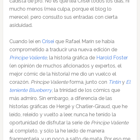
cadista de pro. No es que lea Crisei todos los días, ni
mucho menos (mea culpa, porque el blog lo
merece), pero consulto sus entradas con cierta
asiduidad.
Cuando leí en
Crisei
que Rafael Marín se había
comprometido a traducir una nueva edición de
Príncipe Valiente
, la historia gráfica de
Harold Foster
(en opinión de muchos aficionados y expertos, el
mejor cómic de la historia) me dio un vuelco el
corazón.
Príncipe Valiente
forma, junto con
Tintín
y
El
teniente Blueberry
, la trinidad de los cómics que
más admiro. Sin embargo, a diferencia de las
historias gráficas de Hergé y Charlier-Giraud, que he
leído, releído y vuelto a leer, nunca he tenido la
oportunidad de disfrutar la serie de
Príncipe Valiente
al completo, y sólo la he leído de manera
fragmentaria, y un poco a salto de mata. Por eso me