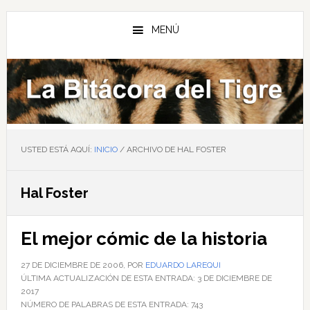
Saltar
Saltar
Saltar
al
a
al
MENÚ
contenido
la
pie
principal
barra
de
lateral
página
principal
USTED ESTÁ AQUÍ:
INICIO
/
ARCHIVO DE HAL FOSTER
Hal Foster
El mejor cómic de la historia
27 DE DICIEMBRE DE 2006
, POR
EDUARDO LAREQUI
ÚLTIMA ACTUALIZACIÓN DE ESTA ENTRADA:
3 DE DICIEMBRE DE
2017
NÚMERO DE PALABRAS DE ESTA ENTRADA:
743