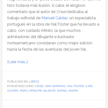
hizo todavía más ilusión, si cabe, el elogioso
comentario que el autor de
Crisei
dedicaba al
trabajo editorial de
Manuel Caldas
, un especialista
portugués en la obra de Hal Foster que ha llevado a
cabo, con cuidado infinito, la que muchos
admiradores del dibujante e ilustrador
norteamericano consideran como mejor edición
hasta la fecha de las aventuras del joven Val.
acerca
[Leer más…]
de
El
mejor
PUBLICADO EN:
LIBROS
ETIQUETADO COMO:
cómic
CRISEI
,
DAN SIMMONS
,
HAL FOSTER
,
ILIÓN
,
OLYMPO
,
PARÍS
,
PRÍNCIPE VALIENTE
,
RAFAEL MARÍN
de
la
Barra
historia