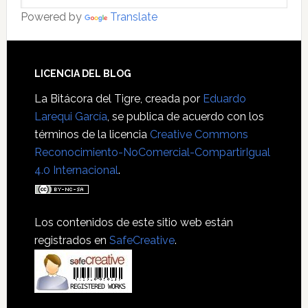
Powered by
Translate
Footer
LICENCIA DEL BLOG
La Bitácora del Tigre
, creada por
Eduardo
Larequi García
, se publica de acuerdo con los
términos de la licencia
Creative Commons
Reconocimiento-NoComercial-CompartirIgual
4.0 Internacional
.
Los contenidos de este sitio web están
registrados en
SafeCreative
.