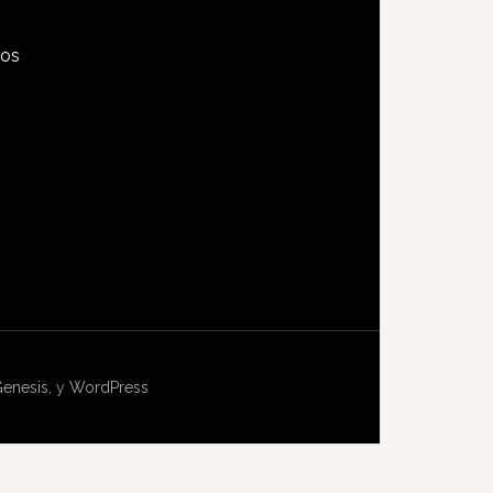
tos
s
enesis
, y
WordPress