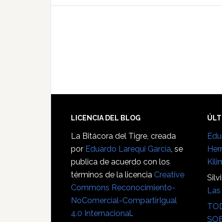
del
profesorado
Footer
LICENCIA DEL BLOG
ÚLT
La Bitácora del Tigre
, creada
Edu
por
Eduardo Larequi García
, se
Her
publica de acuerdo con los
Kili
términos de la licencia
Creative
Silv
Commons Reconocimiento-
Las 
NoComercial-CompartirIgual
TOD
4.0 Internacional
.
SOB