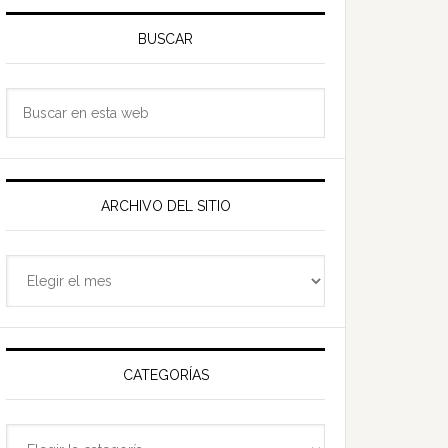
Barra
ateral
BUSCAR
rincipal
Buscar
en
esta
web
ARCHIVO DEL SITIO
Archivo
del
sitio
CATEGORÍAS
Categorías