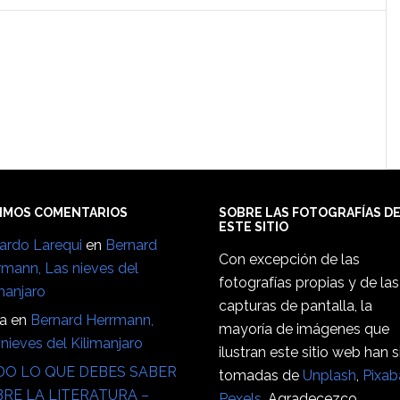
IMOS COMENTARIOS
SOBRE LAS FOTOGRAFÍAS D
ESTE SITIO
ardo Larequi
en
Bernard
Con excepción de las
rmann, Las nieves del
fotografías propias y de las
manjaro
capturas de pantalla, la
ia
en
Bernard Herrmann,
mayoría de imágenes que
nieves del Kilimanjaro
ilustran este sitio web han 
O LO QUE DEBES SABER
tomadas de
Unplash
,
Pixab
RE LA LITERATURA –
Pexels
. Agradecezco