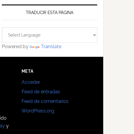
TRADUCIR ESTA PÁGINA
Powered by
Translate
E
META
Acceder
Feed de entradas
Feed de comentarios
WordPress.org
sido
ay
y