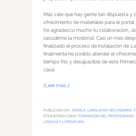
Más vale que hay gente tan dispuesta y di
ofrecimiento de materiales para el porta
(te agradezco mucho tu colaboración, Ja
sacudirme la modorra). Casi un mes desp
finalizado el proceso de instalación de
La
finalmente he podido atender el ofrecimie
tiempo frío y desapacible de este Prim
casa.
acerca
[Leer más…]
de
Materiales
para
PUBLICADO EN:
JOOMLA
,
LENGUA EN SECUNDARIA
,
T
ETIQUETADO COMO:
ortografía
FORMACIÓN DEL PROFESORADO
,
LENGUA Y LITERATURA
y
formación