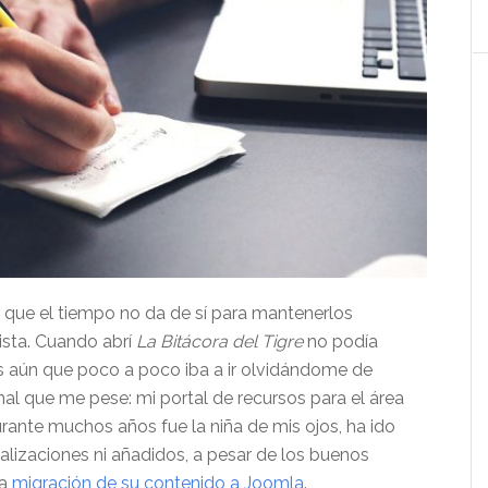
s que el tiempo no da de sí para mantenerlos
ista. Cuando abrí
La Bitácora del Tigre
no podía
 aún que poco a poco iba a ir olvidándome de
 mal que me pese: mi portal de recursos para el área
rante muchos años fue la niña de mis ojos, ha ido
alizaciones ni añadidos, a pesar de los buenos
la
migración de su contenido a Joomla
.