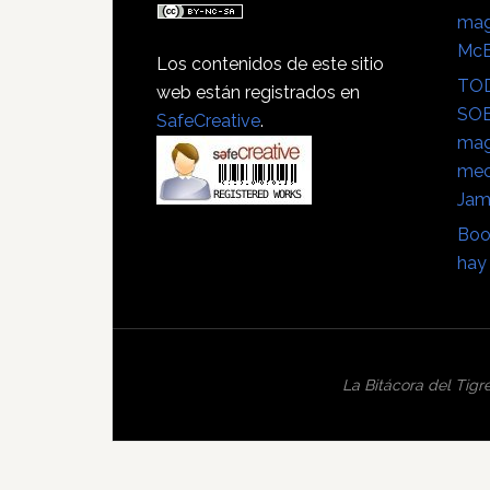
mag
Mc
Los contenidos de este sitio
TOD
web están registrados en
SOB
SafeCreative
.
mag
mec
Jam
Boo
hay 
La Bitácora del Tigr