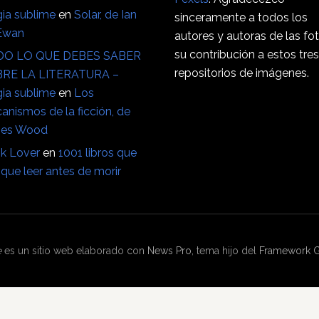
ia sublime
en
Solar, de Ian
sinceramente a todos los
Ewan
autores y autoras de las fo
su contribución a estos tre
O LO QUE DEBES SABER
repositorios de imágenes.
RE LA LITERATURA –
ia sublime
en
Los
anismos de la ficción, de
es Wood
k Lover
en
1001 libros que
que leer antes de morir
e
es un sitio web elaborado con
News Pro
, tema hijo del
Framework G