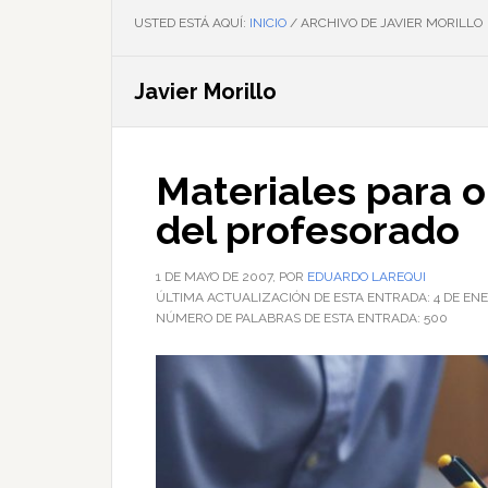
USTED ESTÁ AQUÍ:
INICIO
/
ARCHIVO DE JAVIER MORILLO
Javier Morillo
Materiales para o
del profesorado
1 DE MAYO DE 2007
, POR
EDUARDO LAREQUI
ÚLTIMA ACTUALIZACIÓN DE ESTA ENTRADA:
4 DE EN
NÚMERO DE PALABRAS DE ESTA ENTRADA:
500