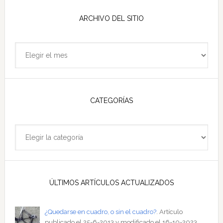
web
ARCHIVO DEL SITIO
Archivo
del
sitio
CATEGORÍAS
Categorías
ÚLTIMOS ARTÍCULOS ACTUALIZADOS
¿Quedarse en cuadro, o sin el cuadro?
. Artículo
publicado el 25-6-2013 y modificado el 16-10-2023.