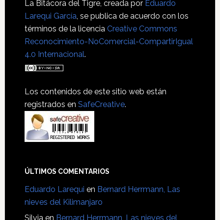
La Bitácora del Tigre
, creada por
Eduardo
Larequi García
, se publica de acuerdo con los
términos de la licencia
Creative Commons
Reconocimiento-NoComercial-CompartirIgual
4.0 Internacional
.
Los contenidos de este sitio web están
registrados en
SafeCreative
.
ÚLTIMOS COMENTARIOS
Eduardo Larequi
en
Bernard Herrmann, Las
nieves del Kilimanjaro
Silvia
en
Bernard Herrmann, Las nieves del