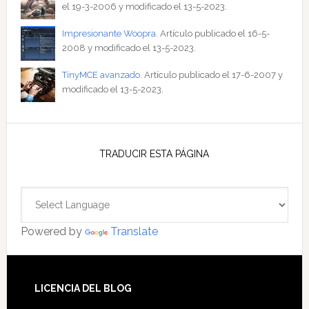
el 19-3-2006 y modificado el 13-5-2023.
Impresionante Woopra
. Artículo publicado el 16-5-
2008 y modificado el 13-5-2023.
TinyMCE avanzado
. Artículo publicado el 17-6-2007 y
modificado el 13-5-2023.
TRADUCIR ESTA PÁGINA
Powered by
Translate
Footer
LICENCIA DEL BLOG