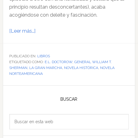
principio resultan desconcertantes), acaba
acogiéndose con deleite y fascinación.
acerca
[Leer más…]
de
Gran
literatura
PUBLICADO EN:
LIBROS
ETIQUETADO COMO:
a
E.L. DOCTOROW
,
GENERAL WILLIAM T.
SHERMAN
,
LA GRAN MARCHA
,
NOVELA HISTÓRICA
,
NOVELA
marchas
NORTEAMERICANA
forzadas
Barra
lateral
BUSCAR
principal
Buscar
en
esta