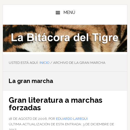
Saltar
Saltar
Saltar
al
a
al
MENÚ
contenido
la
pie
principal
barra
de
lateral
página
principal
USTED ESTÁ AQUÍ:
INICIO
/
ARCHIVO DE LA GRAN MARCHA
La gran marcha
Gran literatura a marchas
forzadas
18 DE AGOSTO DE 2006
, POR
EDUARDO LAREQUI
ÚLTIMA ACTUALIZACIÓN DE ESTA ENTRADA:
3 DE DICIEMBRE DE
2017