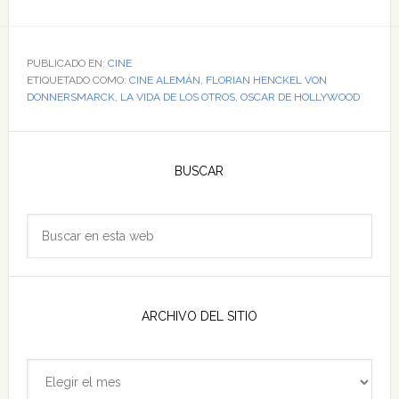
de
Sonata
para
PUBLICADO EN:
CINE
ETIQUETADO COMO:
un
CINE ALEMÁN
,
FLORIAN HENCKEL VON
DONNERSMARCK
,
LA VIDA DE LOS OTROS
,
OSCAR DE HOLLYWOOD
hombre
bueno
Barra
en
lateral
BUSCAR
la
ceremonia
principal
de
Buscar
los
en
Oscar
esta
web
ARCHIVO DEL SITIO
Archivo
del