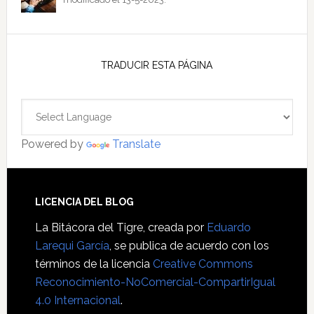
TRADUCIR ESTA PÁGINA
Powered by
Translate
Footer
LICENCIA DEL BLOG
La Bitácora del Tigre
, creada por
Eduardo
Larequi García
, se publica de acuerdo con los
términos de la licencia
Creative Commons
Reconocimiento-NoComercial-CompartirIgual
4.0 Internacional
.