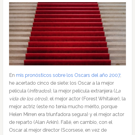
En
mis pronósticos sobre los Oscars del año 2007
,
he acertado cinco de siete: los Oscar a la mejor
película (
Infitrados
), la mejor película extranjera (
La
vida de los otros
), el mejor actor (Forest Whitaker), la
mejor actriz (este no tenía mucho mérito, porque
Helen Mirren era triunfadora segura) y el mejor actor
de reparto (Alan Arkin). Fallé, en cambio, con el
Oscar al mejor director (Scorsese, en vez de