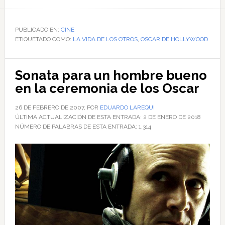
de
Cinco
de
PUBLICADO EN:
CINE
ETIQUETADO COMO:
siete
LA VIDA DE LOS OTROS
,
OSCAR DE HOLLYWOOD
Sonata para un hombre bueno
en la ceremonia de los Oscar
26 DE FEBRERO DE 2007
, POR
EDUARDO LAREQUI
ÚLTIMA ACTUALIZACIÓN DE ESTA ENTRADA:
2 DE ENERO DE 2018
NÚMERO DE PALABRAS DE ESTA ENTRADA:
1,314