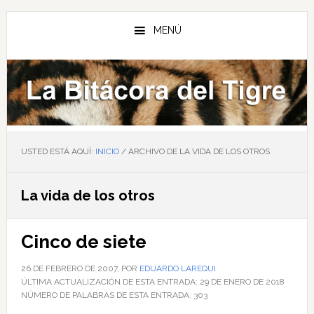
Saltar
Saltar
Saltar
al
a
al
MENÚ
contenido
la
pie
principal
barra
de
lateral
página
principal
USTED ESTÁ AQUÍ:
INICIO
/
ARCHIVO DE LA VIDA DE LOS OTROS
La vida de los otros
Cinco de siete
26 DE FEBRERO DE 2007
, POR
EDUARDO LAREQUI
ÚLTIMA ACTUALIZACIÓN DE ESTA ENTRADA:
29 DE ENERO DE 2018
NÚMERO DE PALABRAS DE ESTA ENTRADA:
303