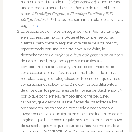
mantenido el título original (
Criptonomicón
), aunque cada
la
uno de los volúmenes lleva el añadido de un subtítulo, a
ciencia
saber:
I. El código Enigma
,
II. El código Pontifex
y
III. El
código Aretusa
). Entre los tres suman un total de casi 1100
ficción:
páginas.
[
<
]
Criptonomicón,
La especie existe, no es un lugar común. Podría citar algún
de
ejemplo real bien próximo (que el lector piense por su
cuenta), pero prefiero esgrimir otra clase de argumento,
Neal
representado por una reciente novela de éxito, la
Stephenson
descacharrante
Lo mejor que le puede pasar a un cruasán
,
de Pablo Tusell, cuyo protagonista manifiesta un
comportamiento antisocial y un toque paranoide (que
tiene ocasión de manifestarse en una historia de tramas
secretas, códigos criptográficos en Internet e inquietantes
construcciones subterráneas) no demasiado diferente al
de unos cuantos personajes de la novela de Stephenson. Y
por lo que concierne al famoso síndrome del túnel
carpiano, que destroza las muñecas de los adictos a los
ordenadores, no es cosa de tomárselo a cachondeo, a
juzgar por el aviso que figura en el teclado inalámbrico de
Logitech que hace poco regalamos a mi padre con motivo
de su septuagésimo quinto cumpleaños. No me resisto a
la cita literal: “ADVERTENCIA: Ciertos expertos creen que el