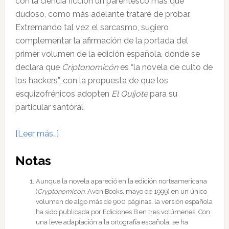
con la ciencia ficción un parentesco más que
dudoso, como más adelante trataré de probar.
Extremando tal vez el sarcasmo, sugiero
complementar la afirmación de la portada del
primer volumen de la edición española, donde se
declara que
Criptonomicón
es “la novela de culto de
los hackers”, con la propuesta de que los
esquizofrénicos adopten
El Quijote
para su
particular santoral.
acerca
[Leer más…]
de
Notas
La
criptografía
Aunque la novela apareció en la edición norteamericana
o
(
Cryptonomicon
, Avon Books, mayo de 1999) en un único
los
volumen de algo más de 900 páginas, la versión española
ha sido publicada por Ediciones B en tres volúmenes. Con
límites
una leve adaptación a la ortografía española, se ha
de