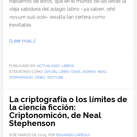
hablamos de libros, que en el mundo de las letras la
vieja sabiduría del adagio latino –ya saben,
nihil
novum sub sole
– resulta tan certera como
inevitable.
acerca
[Leer más…]
de
En
el
PUBLICADO EN:
ACTUALIDAD
,
LIBROS
ETIQUETADO COMO:
Día
DÍA DEL LIBRO
,
ISAAC ASIMOV
,
NEAL
STEPHENSON
,
VÍDEO
,
YOUTUBE
del
Libro:
Book,
La criptografía o los límites de
Asimov
la ciencia ficción:
y
Criptonomicón, de Neal
los
Stephenson
loritas
6 DE MARZO DE 2005
, POR
EDUARDO LAREQUI