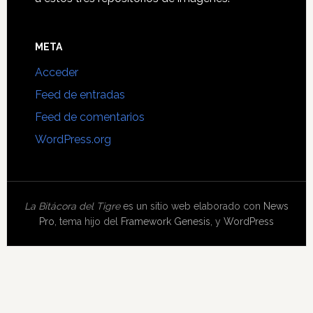
META
Acceder
Feed de entradas
Feed de comentarios
WordPress.org
La Bitácora del Tigre
es un sitio web elaborado con
News
Pro
, tema hijo del
Framework Genesis
, y
WordPress