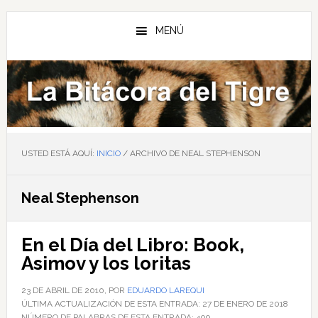
Saltar
Saltar
Saltar
al
a
al
MENÚ
contenido
la
pie
principal
barra
de
lateral
página
principal
USTED ESTÁ AQUÍ:
INICIO
/
ARCHIVO DE NEAL STEPHENSON
Neal Stephenson
En el Día del Libro: Book,
Asimov y los loritas
23 DE ABRIL DE 2010
, POR
EDUARDO LAREQUI
ÚLTIMA ACTUALIZACIÓN DE ESTA ENTRADA:
27 DE ENERO DE 2018
NÚMERO DE PALABRAS DE ESTA ENTRADA:
409